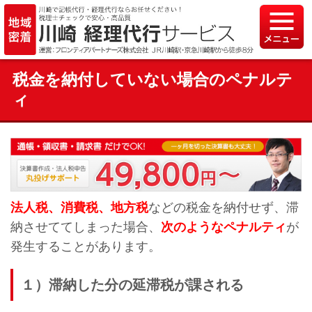
税金を納付していない場合のペナルテ
ィ
法人税、消費税、地方税
などの税金を納付せず、滞
納させててしまった場合、
次のようなペナルティ
が
発生することがあります。
１）滞納した分の延滞税が課される