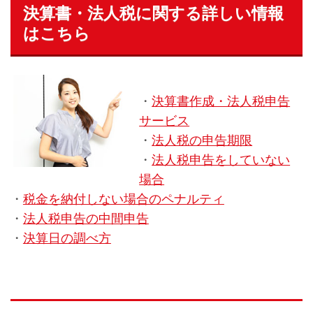
決算書・法人税に関する詳しい情報
はこちら
・
決算書作成・法人税申告
サービス
・
法人税の申告期限
・
法人税申告をしていない
場合
・
税金を納付しない場合のペナルティ
・
法人税申告の中間申告
・
決算日の調べ方