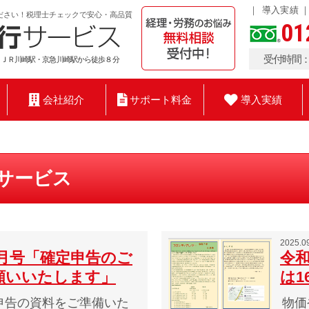
導入実績
ださい！税理士チェックで安心・高品質
01
受付時間：9
 ＪＲ川崎駅・京急川崎駅から徒歩８分
会社紹介
サポート料金
導入実績
行サービス
2025.0
2月号「確定申告のご
令和
願いいたします」
は1
申告の資料をご準備いた
物価