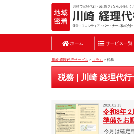
川崎で記帳代行・経理代行ならお任せく
運営：フロンティア・パートナーズ株式会社
ホーム
サービス一覧
川崎 経理代行サービス
>
コラム
>
税務
税務 | 川崎 経理代
2026.02.13
令和8年 
準備をお
今月は確定