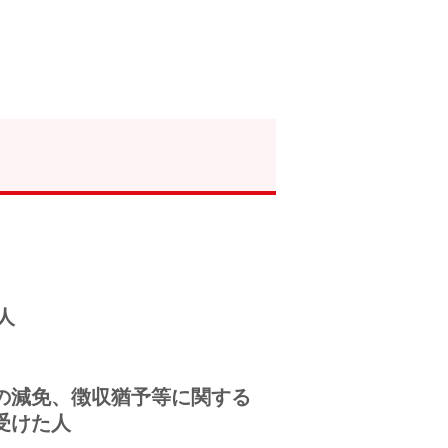
人
税の減免、徴収猶予等に関する
受けた人