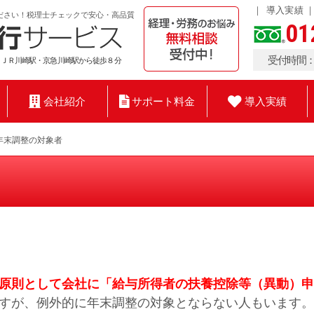
導入実績
ださい！税理士チェックで安心・高品質
01
受付時間：9
 ＪＲ川崎駅・京急川崎駅から徒歩８分
会社紹介
サポート料金
導入実績
年末調整の対象者
原則として会社に「給与所得者の扶養控除等（異動）申
すが、例外的に年末調整の対象とならない人もいます。