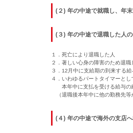
(２) 年の中途で就職し、年
(３) 年の中途で退職した人
１．死亡により退職した人
２．著しい心身の障害のため退職
３．12月中に支給期の到来する
４．いわゆるパートタイマーとし
本年中に支払を受ける給与の総
（退職後本年中に他の勤務先等
(４) 年の中途で海外の支