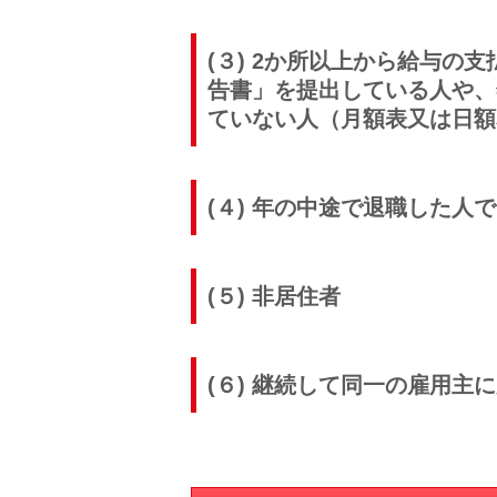
(３) 2か所以上から給与
告書」を提出している人や、
ていない人（月額表又は日額
(４) 年の中途で退職した人
(５) 非居住者
(６) 継続して同一の雇用