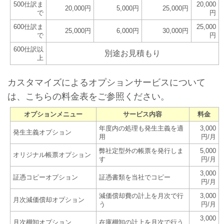
500仕訳ま
20,000
20,000円
5,000円
25,000円
で
円
600仕訳ま
25,000
25,000円
6,000円
30,000円
で
円
600仕訳以
別途お見積もり
上
カスタマイズによるオプションサービスについて
は、こちらの料金表をご参照ください。
オプションメニュー
サービス内容
料金
年度内の処理も発生主義を適
3,000
発生主義オプション
用
円/月
弊社定型外の帳票を発行しま
5,000
オリジナル帳票オプション
す
円/月
3,000
証憑コピーオプション
証憑書類を当社でコピー
円/月
減価償却費の計上を月次で行
3,000
月次減価償却オプション
う
円/月
3,000
月次棚卸オプション
在庫棚卸の計上を月次で行う