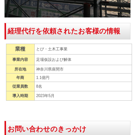
経理代行を依頼されたお客様の情報
業種
とび・土木工事業
事業内容
足場仮設および解体
所在地
神奈川県座間市
年商
1.1億円
従業員数
8名
導入時期
2023年5月
お問い合わせのきっかけ